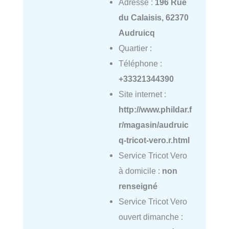
Adresse :
196 Rue
du Calaisis, 62370
Audruicq
Quartier :
Téléphone :
+33321344390
Site internet :
http://www.phildar.f
r/magasin/audruic
q-tricot-vero.r.html
Service Tricot Vero
à domicile :
non
renseigné
Service Tricot Vero
ouvert dimanche :