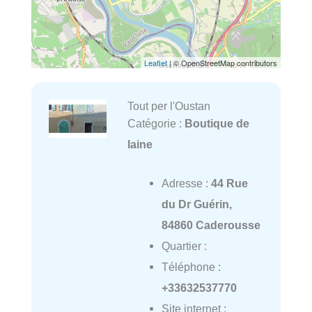
Leaflet
| © OpenStreetMap contributors
Tout per l'Oustan
Catégorie :
Boutique de
laine
Adresse :
44 Rue
du Dr Guérin,
84860 Caderousse
Quartier :
Téléphone :
+33632537770
Site internet :