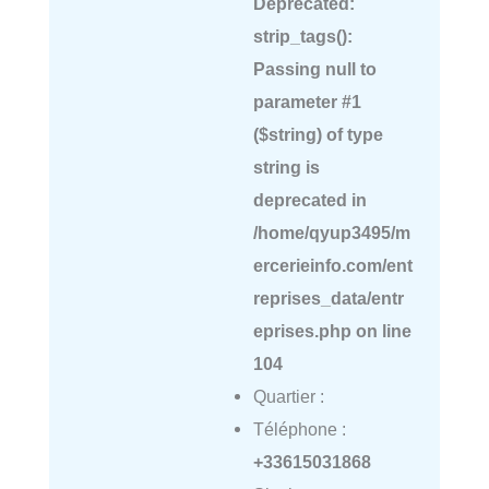
Deprecated
:
strip_tags():
Passing null to
parameter #1
($string) of type
string is
deprecated in
/home/qyup3495/m
ercerieinfo.com/ent
reprises_data/entr
eprises.php
on line
104
Quartier :
Téléphone :
+33615031868