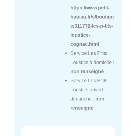
https://www.petit-
bateau.fr/s/boutiqu
e/311772-les-p-tits-
loustics-
cognac.html
Service Les P'tits
Loustics à domicile :
non renseigné
Service Les P'tits
Loustics ouvert
dimanche :
non
renseigné