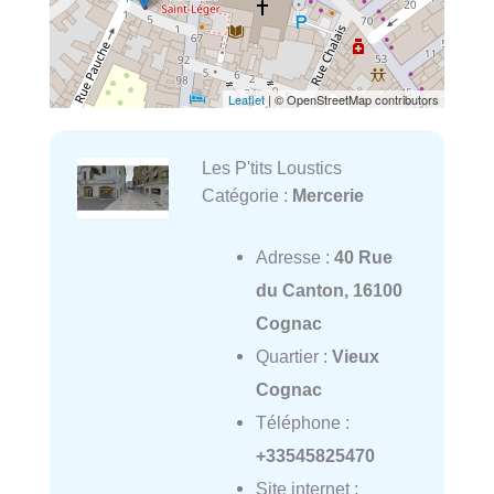
Leaflet
| © OpenStreetMap contributors
Les P'tits Loustics
Catégorie :
Mercerie
Adresse :
40 Rue
du Canton, 16100
Cognac
Quartier :
Vieux
Cognac
Téléphone :
+33545825470
Site internet :