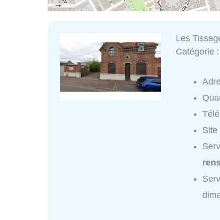
Les Tissag
Catégorie 
Adr
Quar
Tél
Site
Serv
ren
Serv
dim