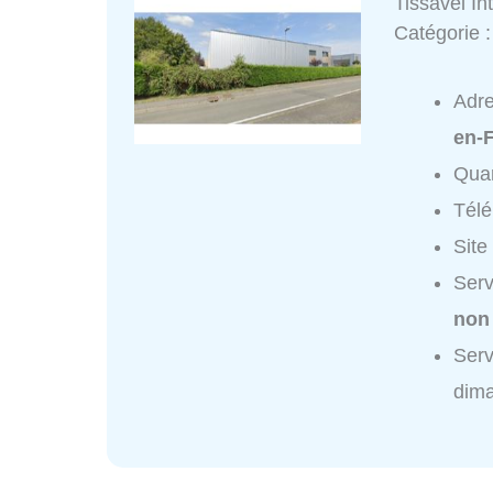
Tissavel In
Catégorie 
Adr
en-F
Quar
Tél
Site
Serv
non
Serv
dim