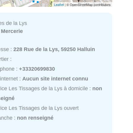
Leaflet
| © OpenStreetMap contributors
es de la Lys
:
Mercerie
esse :
228 Rue de la Lys, 59250 Halluin
tier :
éphone :
+33320699830
 internet :
Aucun site internet connu
ice Les Tissages de la Lys à domicile :
non
seigné
ice Les Tissages de la Lys ouvert
anche :
non renseigné