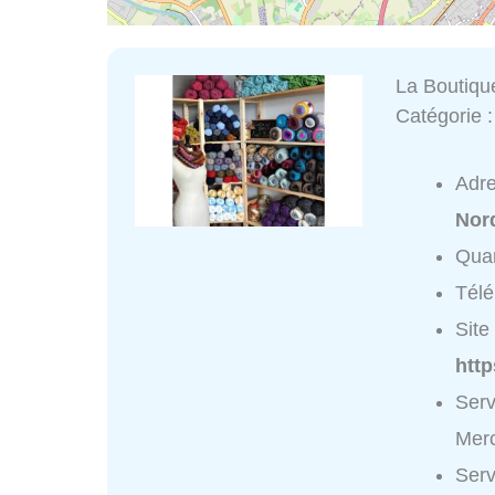
La Boutique
Catégorie 
Adr
Nor
Quar
Tél
Site 
http
Serv
Merc
Serv