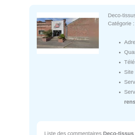
Deco-tissu
Catégorie 
Adr
Quar
Tél
Site
Serv
Serv
ren
Liste des commentaires
Deco-tissus