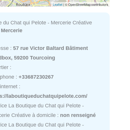
Leaflet
| © OpenStreetMap contributors
 du Chat qui Pelote - Mercerie Créative
:
Mercerie
esse :
57 rue Victor Baltard Bâtiment
dbox, 59200 Tourcoing
tier :
éphone :
+33687230267
internet :
s://laboutiqueduchatquipelote.com/
ice La Boutique du Chat qui Pelote -
erie Créative à domicile :
non renseigné
ice La Boutique du Chat qui Pelote -