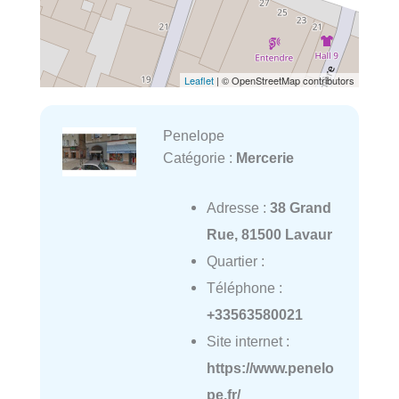
Leaflet
| © OpenStreetMap contributors
Penelope
Catégorie :
Mercerie
Adresse :
38 Grand
Rue, 81500 Lavaur
Quartier :
Téléphone :
+33563580021
Site internet :
https://www.penelo
pe.fr/