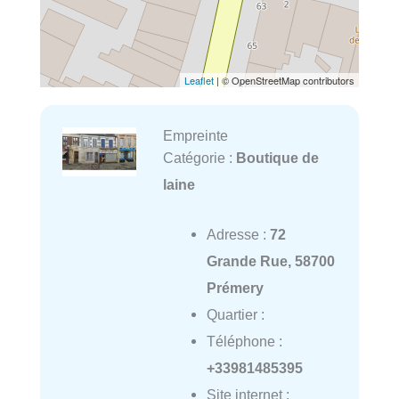
Leaflet
| © OpenStreetMap contributors
Empreinte
Catégorie :
Boutique de
laine
Adresse :
72
Grande Rue, 58700
Prémery
Quartier :
Téléphone :
+33981485395
Site internet :