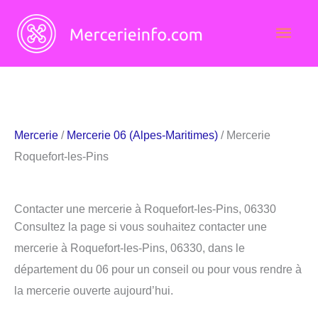
Aller
Men
au
contenu
princ
Mercerie
/
Mercerie 06 (Alpes-Maritimes)
/ Mercerie
Roquefort-les-Pins
Contacter une mercerie à Roquefort-les-Pins, 06330
Consultez la page si vous souhaitez contacter une
mercerie à Roquefort-les-Pins, 06330, dans le
département du 06 pour un conseil ou pour vous rendre à
la mercerie ouverte aujourd’hui.