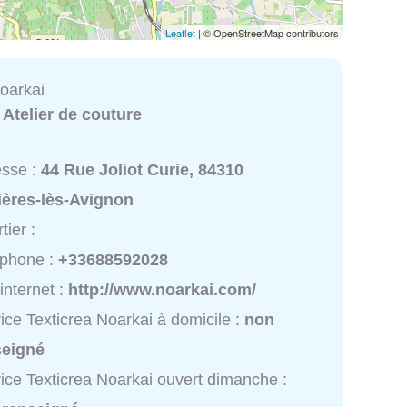
Leaflet
| © OpenStreetMap contributors
Noarkai
:
Atelier de couture
esse :
44 Rue Joliot Curie, 84310
ières-lès-Avignon
tier :
éphone :
+33688592028
 internet :
http://www.noarkai.com/
ice Texticrea Noarkai à domicile :
non
seigné
ice Texticrea Noarkai ouvert dimanche :