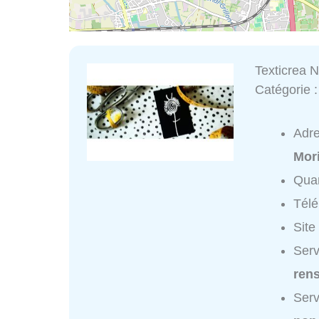
Texticrea 
Catégorie 
Adr
Mor
Quar
Tél
Site
Serv
ren
Serv