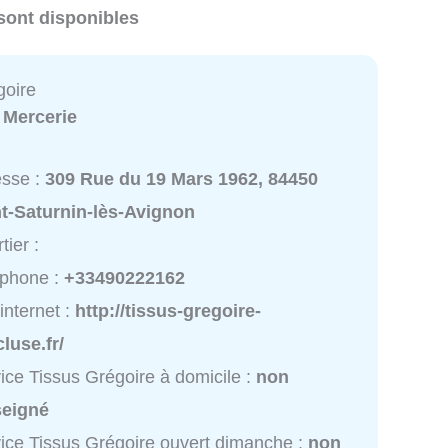
sont disponibles
goire
:
Mercerie
esse :
309 Rue du 19 Mars 1962, 84450
t-Saturnin-lès-Avignon
tier :
éphone :
+33490222162
 internet :
http://tissus-gregoire-
luse.fr/
ice Tissus Grégoire à domicile :
non
seigné
ice Tissus Grégoire ouvert dimanche :
non