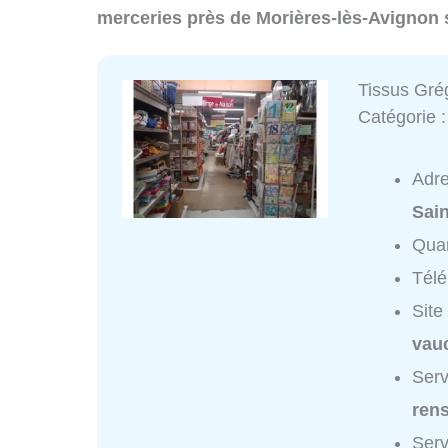
merceries près de Morières-lès-Avignon 
Tissus Gré
Catégorie 
Adr
Sain
Quar
Tél
Site
vauc
Serv
ren
Serv