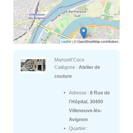
Leaflet
| © OpenStreetMap contributors
Mamzell'Coco
Catégorie :
Atelier de
couture
Adresse :
8 Rue de
l'Hôpital, 30400
Villeneuve-lès-
Avignon
Quartier :