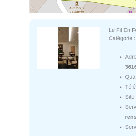
Le Fil En F
Catégorie 
Adr
3616
Quar
Tél
Site
Serv
ren
Serv