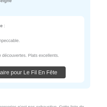
seigné
te
:
impeccable.
le découvertes. Plats excellents.
ire pour Le Fil En Fête