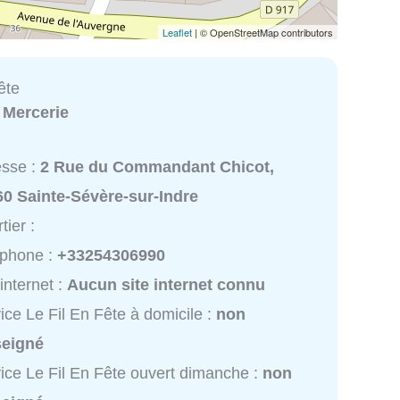
Leaflet
| © OpenStreetMap contributors
ête
:
Mercerie
esse :
2 Rue du Commandant Chicot,
0 Sainte-Sévère-sur-Indre
tier :
éphone :
+33254306990
 internet :
Aucun site internet connu
ice Le Fil En Fête à domicile :
non
seigné
ice Le Fil En Fête ouvert dimanche :
non