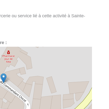
rie ou service lié à cette activité à Sainte-
re :