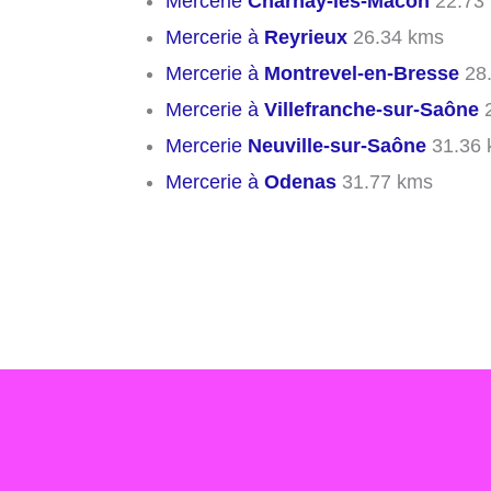
Mercerie
Charnay-lès-Mâcon
22.73
Mercerie à
Reyrieux
26.34 kms
Mercerie à
Montrevel-en-Bresse
28.
Mercerie à
Villefranche-sur-Saône
2
Mercerie
Neuville-sur-Saône
31.36 
Mercerie à
Odenas
31.77 kms